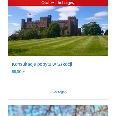
Chwilowo niedostępny
Konsultacje pobytu w Szkocji
99,90
zł
Szczegóły