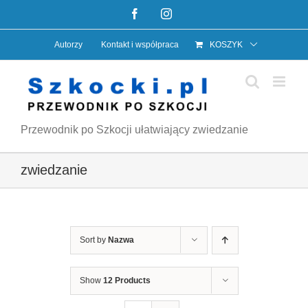
Przejdź
Facebook
Instagram
do
Autorzy
Kontakt i współpraca
KOSZYK
zawartości
Przewodnik po Szkocji ułatwiający zwiedzanie
zwiedzanie
Sort by
Nazwa
Show
12 Products