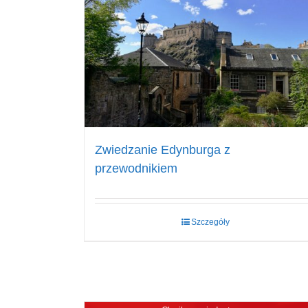
Zwiedzanie Edynburga z
przewodnikiem
Szczegóły