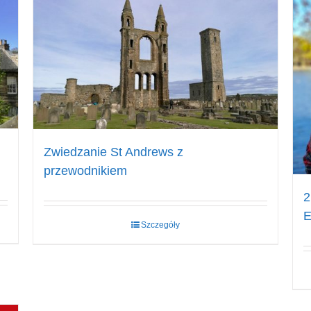
Zwiedzanie St Andrews z
przewodnikiem
2
E
Szczegóły