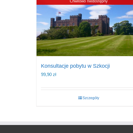
Chwilowo niedostępny
Konsultacje pobytu w Szkocji
99,90
zł
Szczegóły