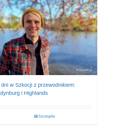
 dni w Szkocji z przewodnikiem:
dynburg i Highlands
Szczegóły