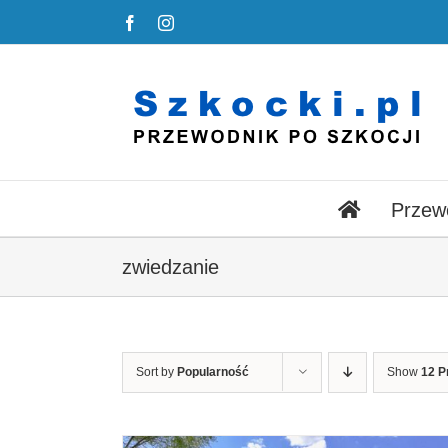
Przejdź
Facebook
Instagram
do
zawartości
Przew
zwiedzanie
Sort by
Popularność
Show
12 P