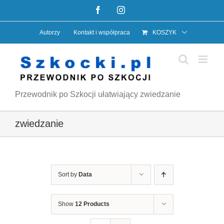
Przejdź
Facebook
Instagram
do
Autorzy
Kontakt i współpraca
KOSZYK
zawartości
Przewodnik po Szkocji ułatwiający zwiedzanie
zwiedzanie
Sort by
Data
Show
12 Products