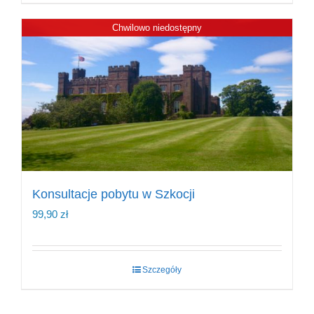
Chwilowo niedostępny
Konsultacje pobytu w Szkocji
99,90
zł
Szczegóły