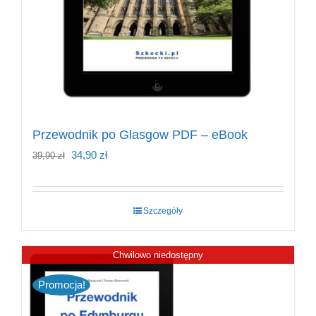
Przewodnik po Glasgow PDF – eBook
Pierwotna
Aktualna
34,90
zł
39,90
zł
cena
cena
wynosiła:
wynosi:
Szczegóły
39,90 zł.
34,90 zł.
Chwilowo niedostępny
Promocja!