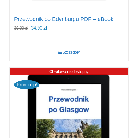
Przewodnik po Edynburgu PDF – eBook
Pierwotna
Aktualna
34,90
zł
39,90
zł
cena
cena
wynosiła:
wynosi:
Szczegóły
39,90 zł.
34,90 zł.
Chwilowo niedostępny
Promocja!