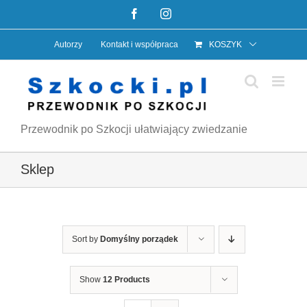
Przejdź
Facebook
Instagram
do
Autorzy
Kontakt i współpraca
KOSZYK
zawartości
Przewodnik po Szkocji ułatwiający zwiedzanie
Sklep
Sort by
Domyślny porządek
Show
12 Products