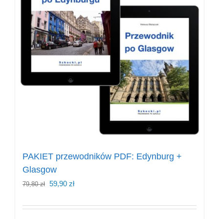
PAKIET przewodników PDF: Edynburg +
Glasgow
Pierwotna
Aktualna
59,90
zł
79,80
zł
cena
cena
wynosiła:
wynosi: