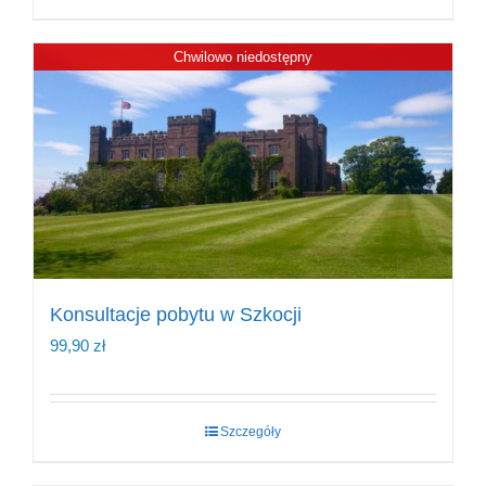
Chwilowo niedostępny
Konsultacje pobytu w Szkocji
99,90
zł
Szczegóły