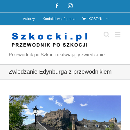
Przejdź
Facebook
Instagram
do
Autorzy
Kontakt i współpraca
KOSZYK
zawartości
Przewodnik po Szkocji ułatwiający zwiedzanie
Zwiedzanie Edynburga z przewodnikiem