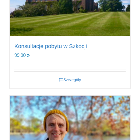
Konsultacje pobytu w Szkocji
99,90
zł
Szczegóły