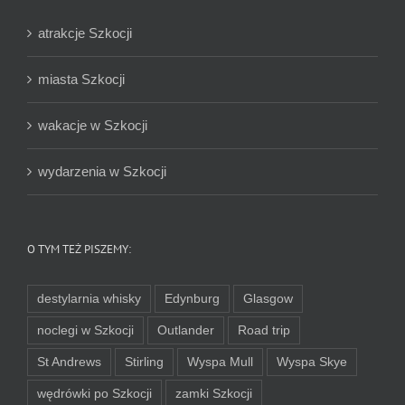
atrakcje Szkocji
miasta Szkocji
wakacje w Szkocji
wydarzenia w Szkocji
O TYM TEŻ PISZEMY:
destylarnia whisky
Edynburg
Glasgow
noclegi w Szkocji
Outlander
Road trip
St Andrews
Stirling
Wyspa Mull
Wyspa Skye
wędrówki po Szkocji
zamki Szkocji