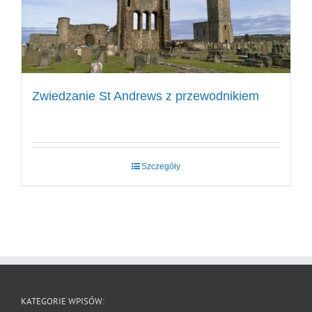
Zwiedzanie St Andrews z przewodnikiem
Szczegóły
KATEGORIE WPISÓW: