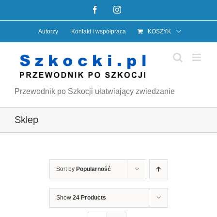
Przejdź
Facebook
Instagram
do
Autorzy
Kontakt i współpraca
KOSZYK
zawartości
Przewodnik po Szkocji ułatwiający zwiedzanie
Sklep
Sort by
Popularność
Show
24 Products