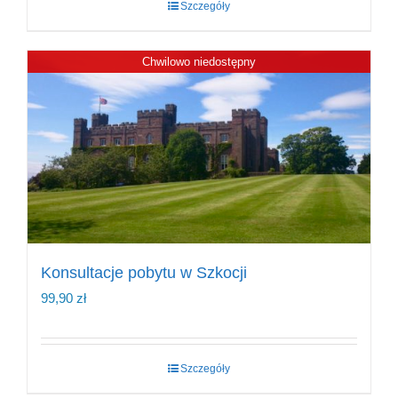
Szczegóły
79,80 zł.
59,90 zł.
Chwilowo niedostępny
Konsultacje pobytu w Szkocji
99,90
zł
Szczegóły