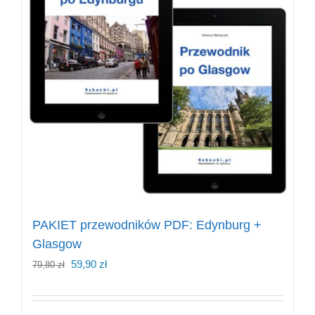
PAKIET przewodników PDF: Edynburg +
Glasgow
Pierwotna
Aktualna
59,90
zł
79,80
zł
cena
cena
wynosiła:
wynosi: