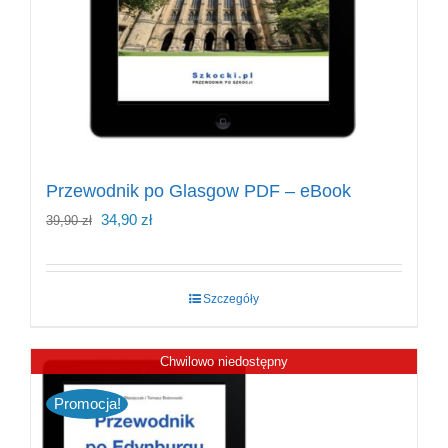
Przewodnik po Glasgow PDF – eBook
Pierwotna
Aktualna
34,90
zł
39,90
zł
cena
cena
wynosiła:
wynosi:
Szczegóły
39,90 zł.
34,90 zł.
Chwilowo niedostępny
Promocja!