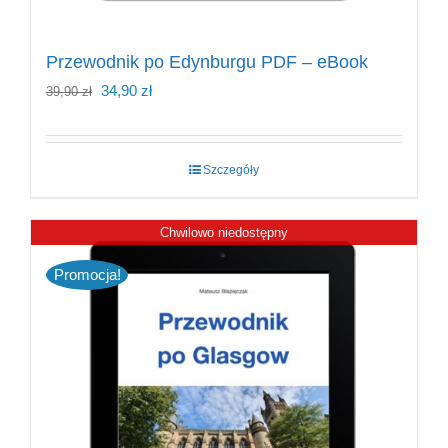
Przewodnik po Edynburgu PDF – eBook
Pierwotna
Aktualna
34,90
zł
39,90
zł
cena
cena
wynosiła:
wynosi:
Szczegóły
39,90 zł.
34,90 zł.
Chwilowo niedostępny
Promocja!