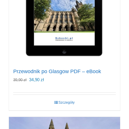
Przewodnik po Glasgow PDF – eBook
Pierwotna
Aktualna
34,90
zł
39,90
zł
cena
cena
wynosiła:
wynosi:
Szczegóły
39,90 zł.
34,90 zł.