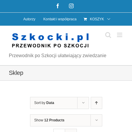
Przejdź
Facebook
Instagram
do
Autorzy
Kontakt i współpraca
KOSZYK
zawartości
Przewodnik po Szkocji ułatwiający zwiedzanie
Sklep
Sort by
Data
Show
12 Products