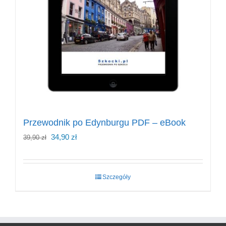
Przewodnik po Edynburgu PDF – eBook
Pierwotna
Aktualna
34,90
zł
39,90
zł
cena
cena
wynosiła:
wynosi:
Szczegóły
39,90 zł.
34,90 zł.