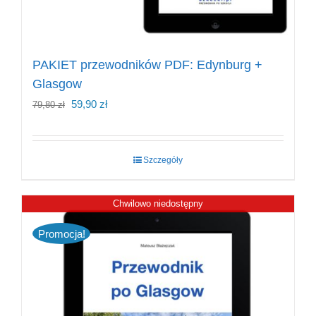
PAKIET przewodników PDF: Edynburg +
Glasgow
Pierwotna
Aktualna
59,90
zł
79,80
zł
cena
cena
wynosiła:
wynosi:
Szczegóły
79,80 zł.
59,90 zł.
Chwilowo niedostępny
Promocja!