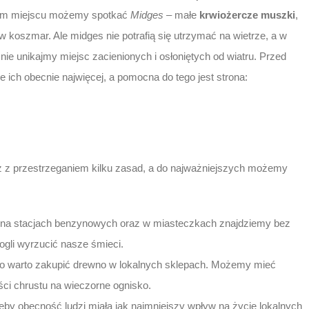
akim miejscu możemy spotkać
Midges
– małe
krwiożercze muszki
,
w koszmar. Ale midges nie potrafią się utrzymać na wietrze, a w
śnie unikajmy miejsc zacienionych i osłoniętych od wiatru. Przed
ich obecnie najwięcej, a pomocna do tego jest strona:
ż z przestrzeganiem kilku zasad, a do najważniejszych możemy
 na stacjach benzynowych oraz w miasteczkach znajdziemy bez
ogli wyrzucić nasze śmieci.
ego warto zakupić drewno w lokalnych sklepach. Możemy mieć
ści chrustu na wieczorne ognisko.
eby obecność ludzi miała jak najmniejszy wpływ na życie lokalnych