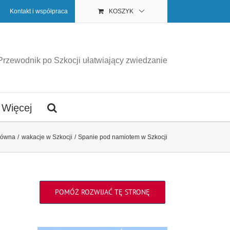
Kontakt i współpraca
KOSZYK
Przewodnik po Szkocji ułatwiający zwiedzanie
Więcej
łówna
wakacje w Szkocji
Spanie pod namiotem w Szkocji
POMÓŻ ROZWIJAĆ TĘ STRONĘ