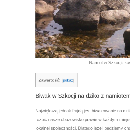
Namiot w Szkocji: ka
Zawartość:
[
pokaż
]
Biwak w Szkocji na dziko z namiote
Największą jednak frajdą jest biwakowanie na dzik
rozbić nasze obozowisko prawie w każdym miejsc
lokalnej społeczności. Dlatego jeżeli będziemy ch