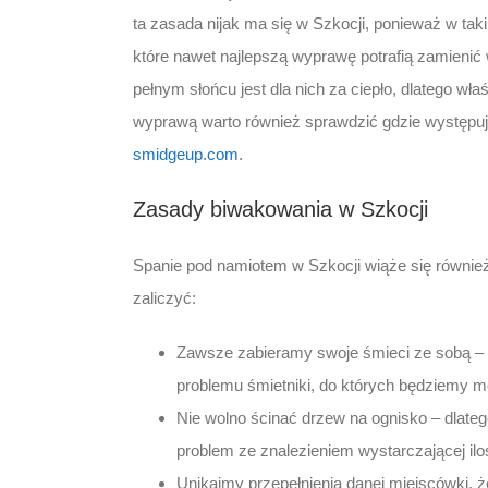
ta zasada nijak ma się w Szkocji, ponieważ w t
które nawet najlepszą wyprawę potrafią zamienić 
pełnym słońcu jest dla nich za ciepło, dlatego wła
wyprawą warto również sprawdzić gdzie występuje 
smidgeup.com
.
Zasady biwakowania w Szkocji
Spanie pod namiotem w Szkocji wiąże się równie
zaliczyć:
Zawsze zabieramy swoje śmieci ze sobą –
problemu śmietniki, do których będziemy m
Nie wolno ścinać drzew na ognisko – dlat
problem ze znalezieniem wystarczającej ilo
Unikajmy przepełnienia danej miejscówki, ż