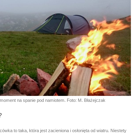
i moment na spanie pod namiotem. Foto: M. Błażejczak
?
ka to taka, która jest zacieniona i osłonięta od wiatru. Niestety