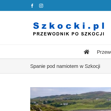
Przejdź
Facebook
Instagram
do
zawartości
Przew
Spanie pod namiotem w Szkocji
Pokaż
większy
obrazek