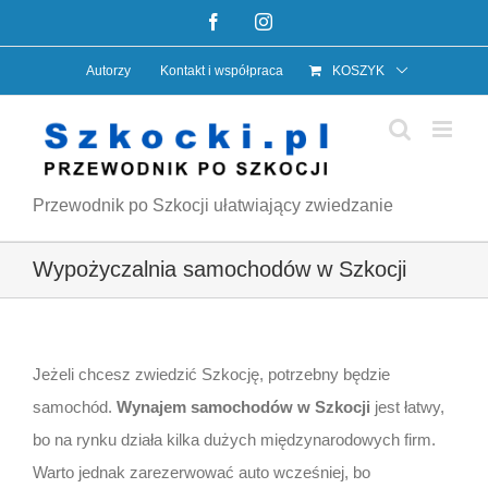
Przejdź
Facebook
Instagram
do
Autorzy
Kontakt i współpraca
KOSZYK
zawartości
Przewodnik po Szkocji ułatwiający zwiedzanie
Wypożyczalnia samochodów w Szkocji
Jeżeli chcesz zwiedzić Szkocję, potrzebny będzie
samochód.
Wynajem samochodów w Szkocji
jest łatwy,
bo na rynku działa kilka dużych międzynarodowych firm.
Warto jednak zarezerwować auto wcześniej, bo