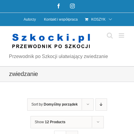
Przejdź
Facebook
Instagram
do
Autorzy
Kontakt i współpraca
KOSZYK
zawartości
Przewodnik po Szkocji ułatwiający zwiedzanie
zwiedzanie
Sort by
Domyślny porządek
Show
12 Products