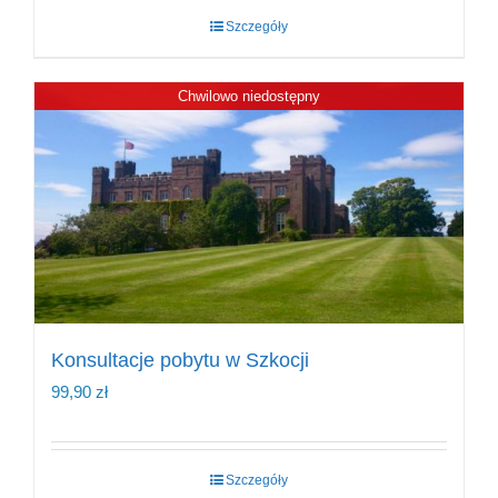
Szczegóły
Chwilowo niedostępny
Konsultacje pobytu w Szkocji
99,90
zł
Szczegóły