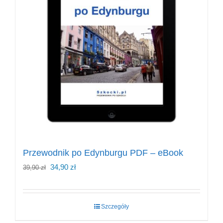
Przewodnik po Edynburgu PDF – eBook
Pierwotna
Aktualna
34,90
zł
39,90
zł
cena
cena
wynosiła:
wynosi:
Szczegóły
39,90 zł.
34,90 zł.