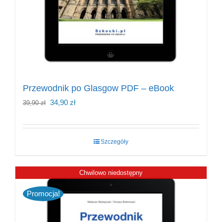
Przewodnik po Glasgow PDF – eBook
Pierwotna
Aktualna
34,90
zł
39,90
zł
cena
cena
wynosiła:
wynosi:
Szczegóły
39,90 zł.
34,90 zł.
Chwilowo niedostępny
Promocja!