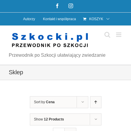
Przejdź
Facebook
Instagram
do
Autorzy
Kontakt i współpraca
KOSZYK
zawartości
Przewodnik po Szkocji ułatwiający zwiedzanie
Sklep
Sort by
Cena
Show
12 Products