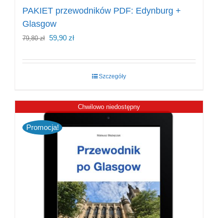
PAKIET przewodników PDF: Edynburg +
Glasgow
Pierwotna
Aktualna
59,90
zł
79,80
zł
cena
cena
wynosiła:
wynosi:
Szczegóły
79,80 zł.
59,90 zł.
Chwilowo niedostępny
Promocja!