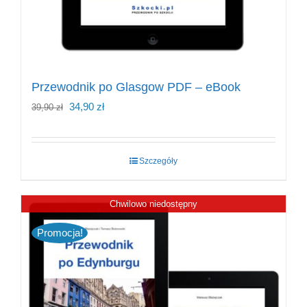
Przewodnik po Glasgow PDF – eBook
Pierwotna
Aktualna
34,90
zł
39,90
zł
cena
cena
wynosiła:
wynosi:
Szczegóły
39,90 zł.
34,90 zł.
Chwilowo niedostępny
Promocja!