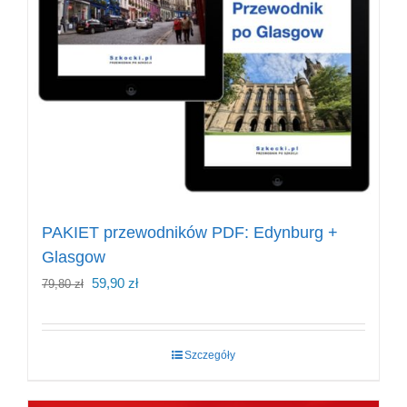
PAKIET przewodników PDF: Edynburg +
Glasgow
Pierwotna
Aktualna
59,90
zł
79,80
zł
cena
cena
wynosiła:
wynosi:
Szczegóły
79,80 zł.
59,90 zł.