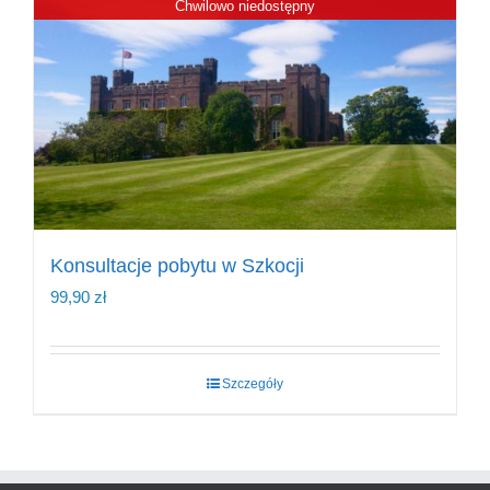
Chwilowo niedostępny
Konsultacje pobytu w Szkocji
99,90
zł
Szczegóły