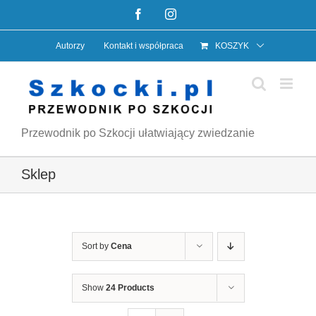
Przejdź
Facebook
Instagram
do
Autorzy
Kontakt i współpraca
KOSZYK
zawartości
Przewodnik po Szkocji ułatwiający zwiedzanie
Sklep
Sort by
Cena
Show
24 Products