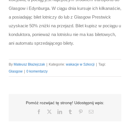
Glasgow i Edynburga. W ciągu dnia kursuje ich kilkanaście,
a posiadając bilet lotniczy do lub z Glasgow Prestwick
uzyskacie 50% zniżki na przejazd. Bilet kupisz w pociągu u
konduktora, ponieważ na lotnisku nie ma kas biletowych,
ani automatu sprzedającego bilety.
By
Mateusz Błażejczak
|
Kategorie:
wakacje w Szkocji
|
Tagi:
Glasgow
|
0 komentarzy
Pomóż rozwijać tę stronę! Udostępnij wpis:
Facebook
X
LinkedIn
Tumblr
Pinterest
Email