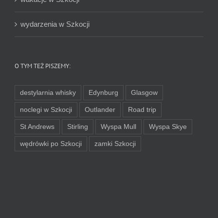
wydarzenia w Szkocji
O TYM TEŻ PISZEMY:
destylarnia whisky
Edynburg
Glasgow
noclegi w Szkocji
Outlander
Road trip
St Andrews
Stirling
Wyspa Mull
Wyspa Skye
wędrówki po Szkocji
zamki Szkocji