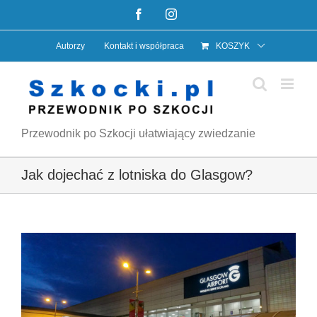
Przejdź
Facebook
Instagram
do
Autorzy
Kontakt i współpraca
KOSZYK
zawartości
Przewodnik po Szkocji ułatwiający zwiedzanie
Jak dojechać z lotniska do Glasgow?
Pokaż
większy
obrazek