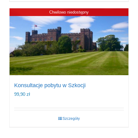
Chwilowo niedostępny
Konsultacje pobytu w Szkocji
99,90
zł
Szczegóły