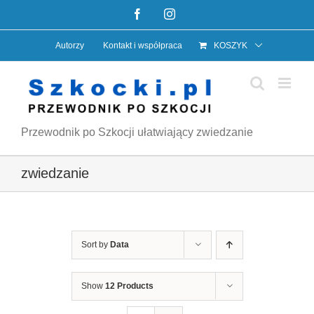
Przejdź
Facebook
Instagram
do
Autorzy
Kontakt i współpraca
KOSZYK
zawartości
Przewodnik po Szkocji ułatwiający zwiedzanie
zwiedzanie
Sort by
Data
Show
12 Products