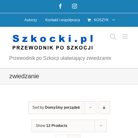
Przejdź
Facebook
Instagram
do
Autorzy
Kontakt i współpraca
KOSZYK
zawartości
Przewodnik po Szkocji ułatwiający zwiedzanie
zwiedzanie
Sort by
Domyślny porządek
Show
12 Products