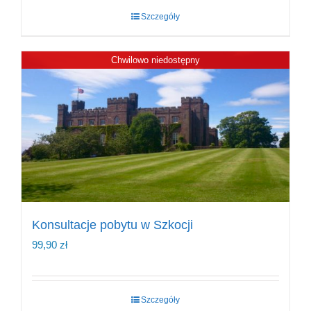
Szczegóły
Chwilowo niedostępny
Konsultacje pobytu w Szkocji
99,90
zł
Szczegóły