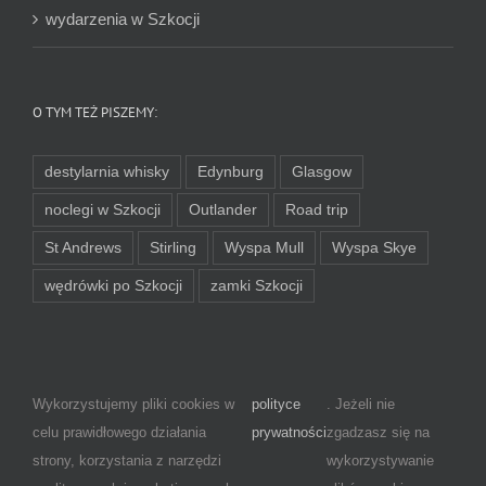
wydarzenia w Szkocji
O TYM TEŻ PISZEMY:
destylarnia whisky
Edynburg
Glasgow
noclegi w Szkocji
Outlander
Road trip
St Andrews
Stirling
Wyspa Mull
Wyspa Skye
wędrówki po Szkocji
zamki Szkocji
Wykorzystujemy pliki cookies w
polityce
. Jeżeli nie
celu prawidłowego działania
prywatności
zgadzasz się na
strony, korzystania z narzędzi
wykorzystywanie