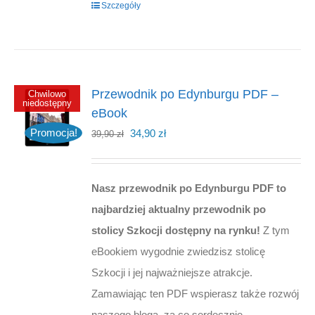
Szczegóły
Przewodnik po Edynburgu PDF –
Chwilowo
niedostępny
eBook
Pierwotna
Aktualna
Promocja!
34,90
zł
39,90
zł
cena
cena
wynosiła:
wynosi:
Nasz przewodnik po Edynburgu PDF to
39,90 zł.
34,90 zł.
najbardziej aktualny przewodnik po
stolicy Szkocji dostępny na rynku!
Z tym
eBookiem wygodnie zwiedzisz stolicę
Szkocji i jej najważniejsze atrakcje.
Zamawiając ten PDF wspierasz także rozwój
naszego bloga, za co serdecznie