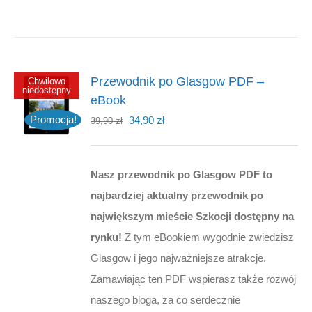
Przewodnik po Glasgow PDF –
Chwilowo
niedostępny
eBook
Pierwotna
Aktualna
Promocja!
34,90
zł
39,90
zł
cena
cena
wynosiła:
wynosi:
Nasz przewodnik po Glasgow PDF to
39,90 zł.
34,90 zł.
najbardziej aktualny przewodnik po
największym mieście Szkocji dostępny na
rynku!
Z tym eBookiem wygodnie zwiedzisz
Glasgow i jego najważniejsze atrakcje.
Zamawiając ten PDF wspierasz także rozwój
naszego bloga, za co serdecznie