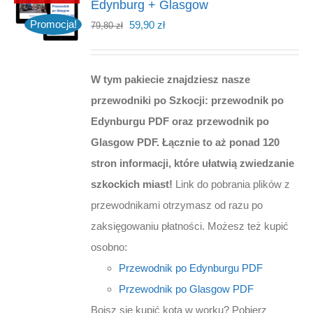
Edynburg + Glasgow
Pierwotna
Aktualna
Promocja!
59,90
zł
79,80
zł
cena
cena
wynosiła:
wynosi:
W tym pakiecie znajdziesz nasze
79,80 zł.
59,90 zł.
przewodniki po Szkocji: przewodnik po
Edynburgu PDF oraz przewodnik po
Glasgow PDF. Łącznie to aż ponad 120
stron informacji, które ułatwią zwiedzanie
szkockich miast!
Link do pobrania plików z
przewodnikami otrzymasz od razu po
zaksięgowaniu płatności. Możesz też kupić
osobno:
Przewodnik po Edynburgu PDF
Przewodnik po Glasgow PDF
Boisz się kupić kota w worku? Pobierz