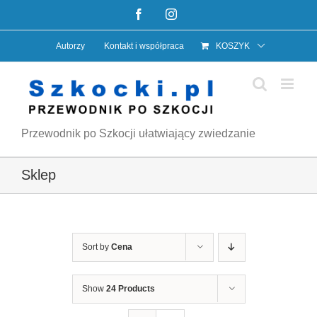
Przejdź
Facebook
Instagram
do
Autorzy
Kontakt i współpraca
KOSZYK
zawartości
Przewodnik po Szkocji ułatwiający zwiedzanie
Sklep
Sort by
Cena
Show
24 Products