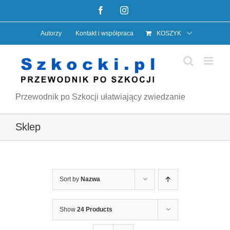
Przejdź
Facebook
Instagram
do
Autorzy
Kontakt i współpraca
KOSZYK
zawartości
Przewodnik po Szkocji ułatwiający zwiedzanie
Sklep
Sort by
Nazwa
Show
24 Products