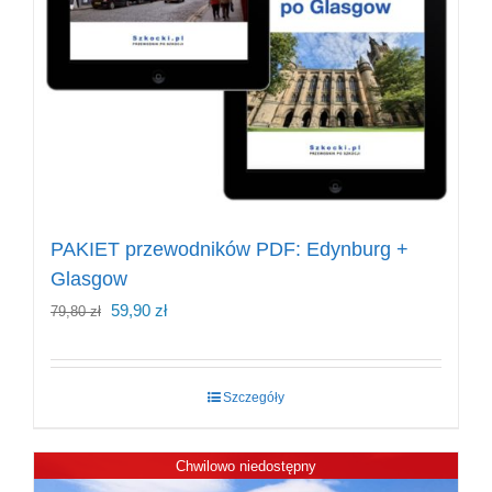
PAKIET przewodników PDF: Edynburg +
Glasgow
Pierwotna
Aktualna
59,90
zł
79,80
zł
cena
cena
wynosiła:
wynosi:
Szczegóły
79,80 zł.
59,90 zł.
Chwilowo niedostępny