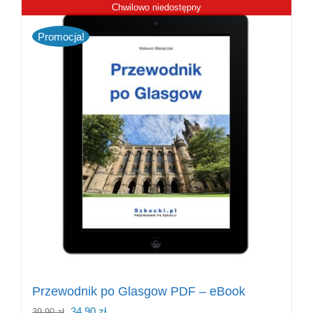
Chwilowo niedostępny
Promocja!
Przewodnik po Glasgow PDF – eBook
Pierwotna
Aktualna
34,90
zł
39,90
zł