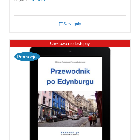
cena
cena
wynosiła:
wynosi:
Szczegóły
39,90 zł.
34,90 zł.
Chwilowo niedostępny
Promocja!