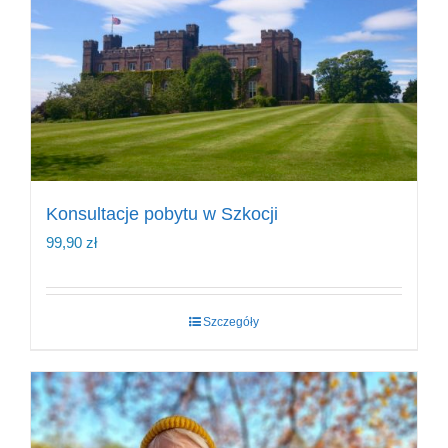
Konsultacje pobytu w Szkocji
99,90
zł
Szczegóły