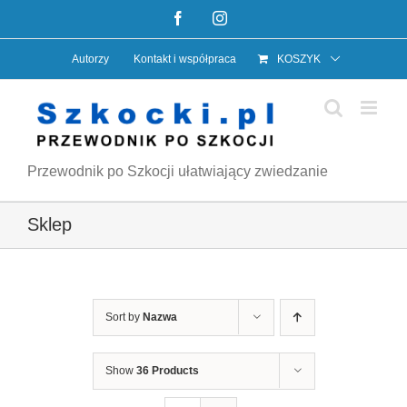
Przejdź
Facebook
Instagram
do
Autorzy
Kontakt i współpraca
KOSZYK
zawartości
Przewodnik po Szkocji ułatwiający zwiedzanie
Sklep
Sort by
Nazwa
Show
36 Products