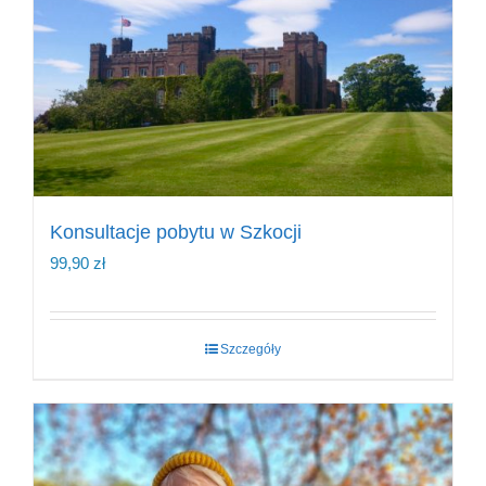
Konsultacje pobytu w Szkocji
99,90
zł
Szczegóły