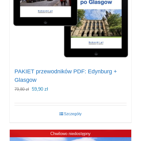
PAKIET przewodników PDF: Edynburg +
Glasgow
Pierwotna
Aktualna
59,90
zł
79,80
zł
cena
cena
wynosiła:
wynosi:
Szczegóły
79,80 zł.
59,90 zł.
Chwilowo niedostępny