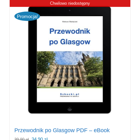
Chwilowo niedostępny
Promocja!
Przewodnik po Glasgow PDF – eBook
Pierwotna
Aktualna
34,90
zł
39,90
zł