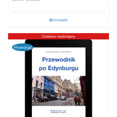
cena
cena
wynosiła:
wynosi:
Szczegóły
39,90 zł.
34,90 zł.
Chwilowo niedostępny
Promocja!