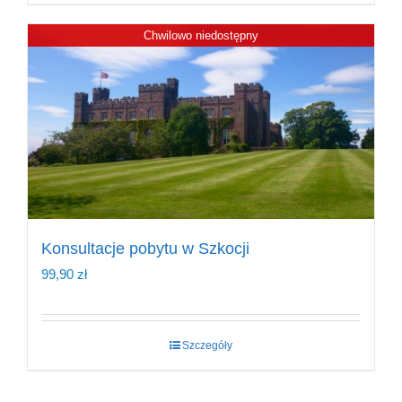
Chwilowo niedostępny
Konsultacje pobytu w Szkocji
99,90
zł
Szczegóły