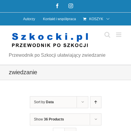
Przejdź
Facebook
Instagram
do
Autorzy
Kontakt i współpraca
KOSZYK
zawartości
Przewodnik po Szkocji ułatwiający zwiedzanie
zwiedzanie
Sort by
Data
Show
36 Products