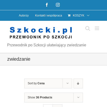
Przejdź
Facebook
Instagram
do
Autorzy
Kontakt i współpraca
KOSZYK
zawartości
Przewodnik po Szkocji ułatwiający zwiedzanie
zwiedzanie
Sort by
Cena
Show
36 Products