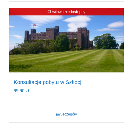
Chwilowo niedostępny
Konsultacje pobytu w Szkocji
99,90
zł
Szczegóły