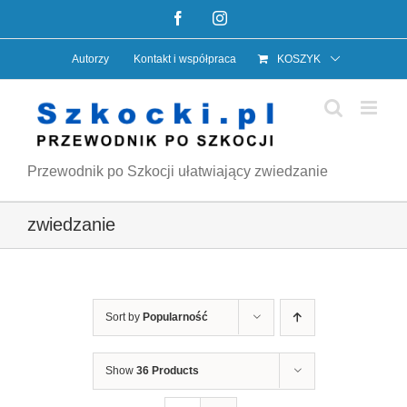
Przejdź
Facebook
Instagram
do
Autorzy
Kontakt i współpraca
KOSZYK
zawartości
Przewodnik po Szkocji ułatwiający zwiedzanie
zwiedzanie
Sort by
Popularność
Show
36 Products