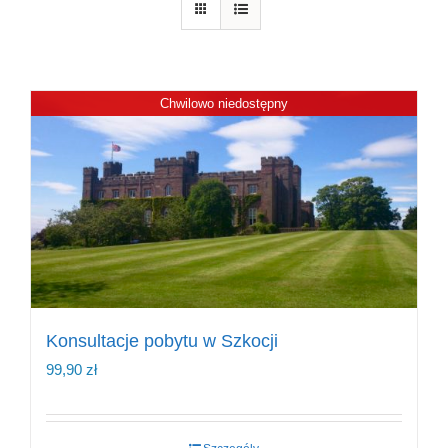
Chwilowo niedostępny
Konsultacje pobytu w Szkocji
99,90
zł