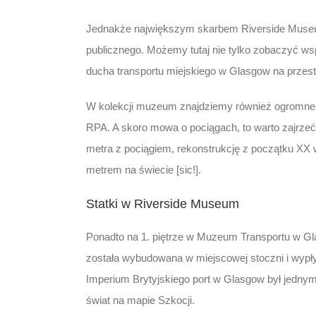
Jednakże największym skarbem Riverside Museu
publicznego. Możemy tutaj nie tylko zobaczyć wsp
ducha transportu miejskiego w Glasgow na przest
W kolekcji muzeum znajdziemy również ogromne lok
RPA. A skoro mowa o pociągach, to warto zajrze
metra z pociągiem, rekonstrukcję z początku XX 
metrem na świecie [sic!].
Statki w Riverside Museum
Ponadto na 1. piętrze w Muzeum Transportu w G
została wybudowana w miejscowej stoczni i wypły
Imperium Brytyjskiego port w Glasgow był jedny
świat na mapie Szkocji.