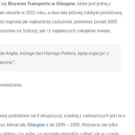
 się
Muzeum Transportu w Glasgow
, które jest jedną z
ło otwarte w 2011 roku, a dwa lata później zdobyło prestiżową
o nagroda jak najbardziej zasłużona, ponieważ ponad 3000
rystów ze Szkocji, jak i z najdalszych zakątków świata.
Anglia, którego fani Harrego Pottera, będą kojarzyć z
ajemnic”.
zwiedzania.
 podzielono na 9 ekspozycji, a jedną z ciekawszych jest ta o
sz klimat ulic
Glasgow
z lat 1895 – 1930. Można tu nie tylko
o sklepu czy pubu, co pozwala niemalże cofnąć się w czasie.