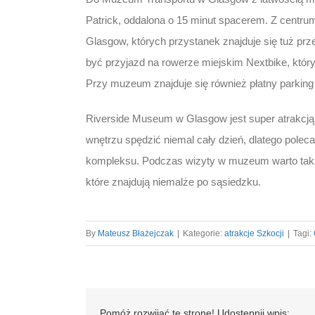
Patrick, oddalona o 15 minut spacerem. Z centr
Glasgow, których przystanek znajduje się tuż p
być przyjazd na rowerze miejskim Nextbike, któr
Przy muzeum znajduje się również płatny parkin
Riverside Museum w Glasgow jest super atrakcją n
wnętrzu spędzić niemal cały dzień, dlatego pole
kompleksu. Podczas wizyty w muzeum warto tak
które znajdują niemalże po sąsiedzku.
By
Mateusz Błażejczak
|
Kategorie:
atrakcje Szkocji
|
Tagi:
Pomóż rozwijać tę stronę! Udostępnij wpis: