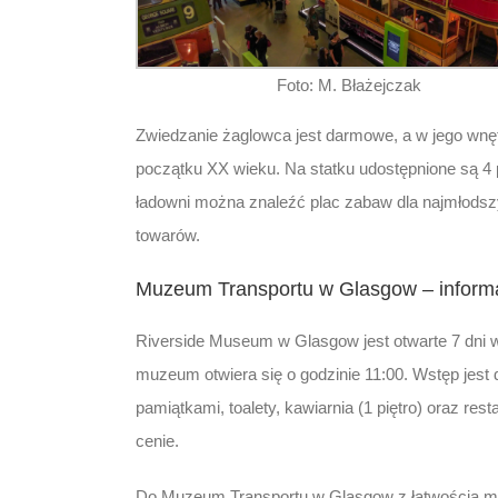
Foto: M. Błażejczak
Zwiedzanie żaglowca jest darmowe, a w jego wnęt
początku XX wieku. Na statku udostępnione są 4
ładowni można znaleźć plac zabaw dla najmłodsz
towarów.
Muzeum Transportu w Glasgow – informa
Riverside Museum w Glasgow jest otwarte 7 dni w 
muzeum otwiera się o godzinie 11:00. Wstęp jest 
pamiątkami, toalety, kawiarnia (1 piętro) oraz res
cenie.
Do Muzeum Transportu w Glasgow z łatwością moż