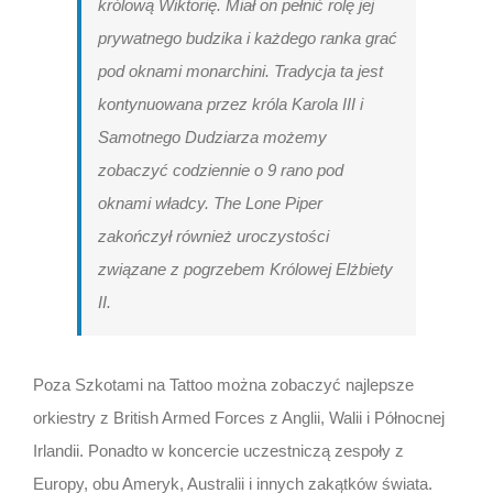
królową Wiktorię. Miał on pełnić rolę jej
prywatnego budzika i każdego ranka grać
pod oknami monarchini. Tradycja ta jest
kontynuowana przez króla Karola III i
Samotnego Dudziarza możemy
zobaczyć codziennie o 9 rano pod
oknami władcy. The Lone Piper
zakończył również uroczystości
związane z pogrzebem Królowej Elżbiety
II.
Poza Szkotami na Tattoo można zobaczyć najlepsze
orkiestry z British Armed Forces z Anglii, Walii i Północnej
Irlandii. Ponadto w koncercie uczestniczą zespoły z
Europy, obu Ameryk, Australii i innych zakątków świata.