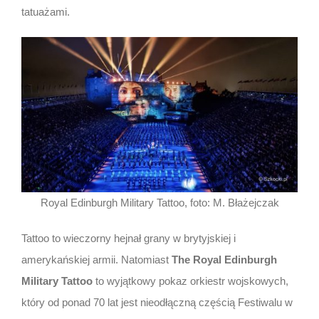
tatuażami.
Royal Edinburgh Military Tattoo, foto: M. Błażejczak
Tattoo to wieczorny hejnał grany w brytyjskiej i
amerykańskiej armii. Natomiast
The Royal Edinburgh
Military Tattoo
to wyjątkowy pokaz orkiestr wojskowych,
który od ponad 70 lat jest nieodłączną częścią Festiwalu w