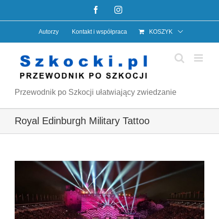
Przejdź
Facebook
Instagram
do
Autorzy
Kontakt i współpraca
KOSZYK
zawartości
Przewodnik po Szkocji ułatwiający zwiedzanie
Royal Edinburgh Military Tattoo
Pokaż
większy
obrazek