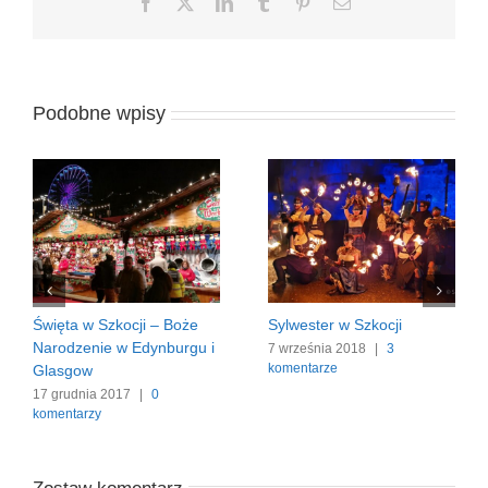
Facebook
X
LinkedIn
Tumblr
Pinterest
Email
Podobne wpisy
Festiwal w Edynburgu
Święta w Szkocji – Boże
Narodzenie w Edynburgu i
5 lutego 2018
|
1 komentarz
Glasgow
17 grudnia 2017
|
0
komentarzy