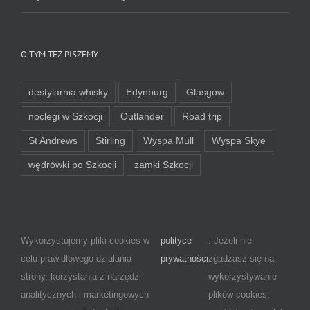
O TYM TEŻ PISZEMY:
destylarnia whisky
Edynburg
Glasgow
noclegi w Szkocji
Outlander
Road trip
St Andrews
Stirling
Wyspa Mull
Wyspa Skye
wędrówki po Szkocji
zamki Szkocji
Wykorzystujemy pliki cookies w
polityce
. Jeżeli nie
celu prawidłowego działania
prywatności
zgadzasz się na
strony, korzystania z narzędzi
wykorzystywanie
analitycznych i marketingowych
plików cookies,
Copyright 2017 - 2026 Szkocki.pl -
Przewodnik po Szkocji
| Wszystkie