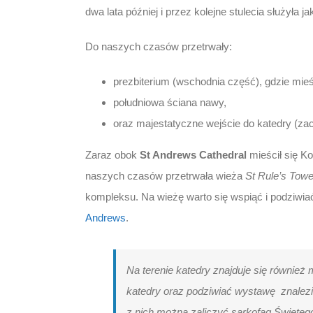
dwa lata później i przez kolejne stulecia służyła 
Do naszych czasów przetrwały:
prezbiterium (wschodnia część), gdzie mieśc
południowa ściana nawy,
oraz majestatyczne wejście do katedry (za
Zaraz obok
St Andrews Cathedral
mieścił się Ko
naszych czasów przetrwała wieża
St Rule’s Towe
kompleksu. Na wieżę warto się wspiąć i podziwiać
Andrews
.
Na terenie katedry znajduje się równie
katedry oraz podziwiać wystawę znalezi
z nich można zaliczyć sarkofag Świętego 