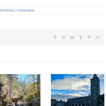
St Andrews
|
0 komentarzy
Facebook
X
LinkedIn
Tumblr
Pinterest
Ema