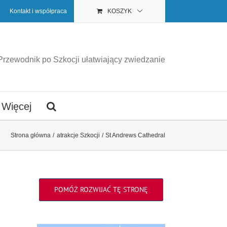
Kontakt i współpraca
KOSZYK
Przewodnik po Szkocji ułatwiający zwiedzanie
Więcej
Strona główna
atrakcje Szkocji
St Andrews Cathedral
POMÓŻ ROZWIJAĆ TĘ STRONĘ