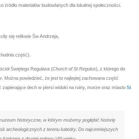
jako źródło materiałów budowlanych dla lokalnej społeczności.
iły się relikwie Św Andrzeja,
chodnia część).
ściół Świętego Regulasa (
Church of St Regulus
), z którego do
r
. Można powiedzieć, że jest to najlepiej zachowana część
 zapierające dech w piersi widoki na ruiny, morze oraz miasto
St
ż muzeum historyczne, w którym możemy pogłębić historię
sk archeologicznych z terenu katedry. Do najcenniejszych
Andrzeja z drugiej połowy VIII wieku.