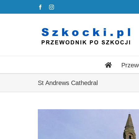
Przejdź
Facebook
Instagram
do
zawartości
Przew
St Andrews Cathedral
Pokaż
większy
obrazek