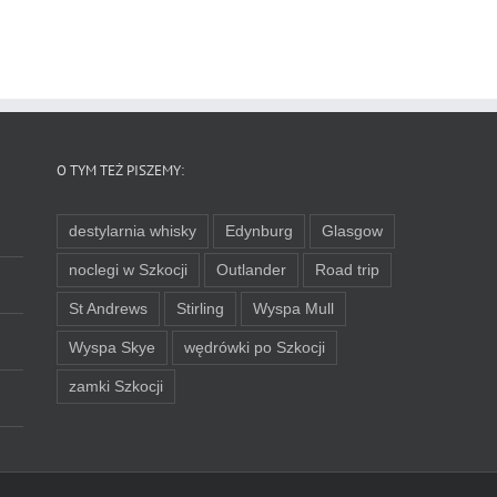
O TYM TEŻ PISZEMY:
destylarnia whisky
Edynburg
Glasgow
noclegi w Szkocji
Outlander
Road trip
St Andrews
Stirling
Wyspa Mull
Wyspa Skye
wędrówki po Szkocji
zamki Szkocji