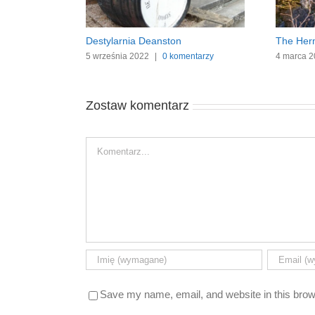
u
Destylarnia Deanston
The Her
tarz
5 września 2022
|
0 komentarzy
4 marca 
Zostaw komentarz
Comment
Save my name, email, and website in this brow