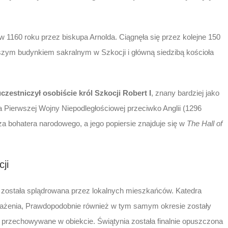
 1160 roku przez biskupa Arnolda. Ciągnęła się przez kolejne 150
iększym budynkiem sakralnym w Szkocji i główną siedzibą kościoła
czestniczył osobiście król Szkocji Robert I
, znany bardziej jako
a Pierwszej Wojny Niepodległościowej przeciwko Anglii (1296
za bohatera narodowego, a jego popiersie znajduje się w
The Hall of
ji
 została splądrowana przez lokalnych mieszkańców. Katedra
osażenia, Prawdopodobnie również w tym samym okresie zostały
y przechowywane w obiekcie. Świątynia została finalnie opuszczona