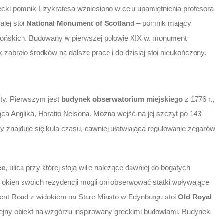
ecki pomnik Lizykratesa wzniesiono w celu upamiętnienia profesora
lej stoi
National Monument of Scotland
– pomnik mający
eońskich. Budowany w pierwszej połowie XIX w. monument
zabrało środków na dalsze prace i do dzisiaj stoi nieukończony.
kty. Pierwszym jest
budynek obserwatorium miejskiego
z 1776 r.,
ca Anglika, Horatio Nelsona. Można wejść na jej szczyt po 143
y znajduje się kula czasu, dawniej ułatwiająca regulowanie zegarów
ce
, ulica przy której stoją wille należące dawniej do bogatych
Z okien swoich rezydencji mogli oni obserwować statki wpływające
 Regent Road z widokiem na Stare Miasto w Edynburgu stoi
Old Royal
ejny obiekt na wzgórzu inspirowany greckimi budowlami. Budynek