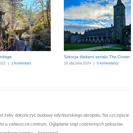
er w Edynburgu
Destylarnia Deanston
a 2023
|
1 komentarz
5 września 2022
|
0 komentarzy
sł żeby dokończyć budowę edynburskiego akropolu. Na szczęście
asto a zwłaszcza centrum. Oglądanie stąd codziennych pokazów
ynburskiego zamku – bezcenne!