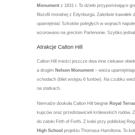
Monument
z 1831 r. To dzieło przypominające gr
filozofii moralnej z Edynburga. Zaledwie kawałek da
upamiętniać Szkotów poległych w wojnach napol
wzorowano na greckim Partenonie. Szybko jednak 
Atrakcje Calton Hill
Calton Hill mieści jeszcze dwa inne ciekawe obie
a drugim
Nelson Monument
– wieża upamiętniają
schodach (bilet wstępu 6 funtów). Na czubku wież
na statkach.
Niemalże dookoła Calton Hill biegnie
Royal Terra
kupców oraz przedstawicieli królewskich rodów. 
do zatoki Firth of Forth. Z kolei przy pobliskiej
High School
projektu Thomasa Hamiltona. To kol