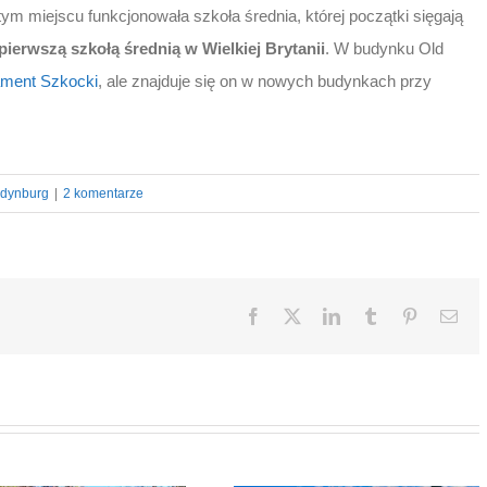
tym miejscu funkcjonowała szkoła średnia, której początki sięgają
pierwszą szkołą średnią w Wielkiej Brytanii
. W budynku Old
ament Szkocki
, ale znajduje się on w nowych budynkach przy
dynburg
|
2 komentarze
Facebook
X
LinkedIn
Tumblr
Pinterest
Ema