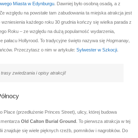
wego Miasta w Edynburgu
. Dawniej było osobną osadą, a z
Ze względu na powstałe tam zabudowania ta miejska atrakcja jest
wzniesienia każdego roku 30 grudnia kończy się wielka parada z
ego Roku – ze względu na dużą popularność wydarzenia,
e pałacu Hollyrood. To tradycyjne święto nazywa się
Hogmanay
,
kańców. Przeczytasz o nim w artykule:
Sylwester w Szkocji
.
trasy zwiedzania i opisy atrakcji!
Północy
o Place (przedłużenie Princes Street), ulicy, której budowa
 cmentarza
Old Calton Burial Ground
. To pierwsza atrakcja w tej
lii znajduje się wiele pięknych rzeźb, pomników i nagrobków. Do