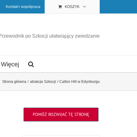
Kontakt i współpraca
KOSZYK
Przewodnik po Szkocji ułatwiający zwiedzanie
Więcej
Strona główna
atrakcje Szkocji
Calton Hill w Edynburgu
POMÓŻ ROZWIJAĆ TĘ STRONĘ