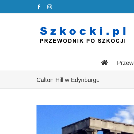
Przejdź
Facebook
Instagram
do
zawartości
Przew
Calton Hill w Edynburgu
Pokaż
większy
obrazek