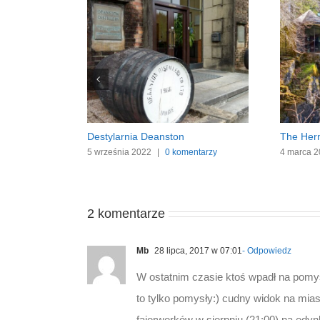
u The Crown
Destylarnia Royal Lochnagar
Outland
ntarzy
17 stycznia 2024
|
0 komentarzy
4 sierpni
2 komentarze
Mb
28 lipca, 2017 w 07:01
- Odpowiedz
W ostatnim czasie ktoś wpadł na pomy
to tylko pomysły:) cudny widok na mi
fajerwerków w sierpniu (21:00) na ed