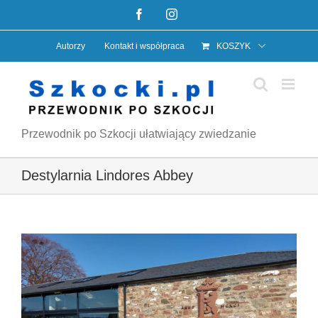
Przejdź
Facebook
Instagram
do
Autorzy
Kontakt i współpraca
KOSZYK
zawartości
Przewodnik po Szkocji ułatwiający zwiedzanie
Destylarnia Lindores Abbey
Pokaż
większy
obrazek