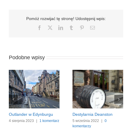
Pomóż rozwijać tę stronę! Udostępnij wpis:
Facebook
X
LinkedIn
Tumblr
Pinterest
Email
Podobne wpisy
rnia Deanston
The Hermitage
Szkocja śl
The Crow
ia 2022
|
0
4 marca 2022
|
1 komentarz
rzy
18 stycznia