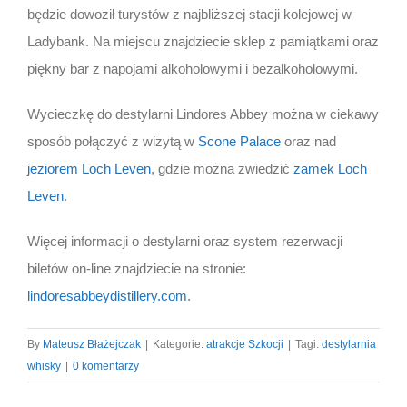
będzie dowoził turystów z najbliższej stacji kolejowej w
Ladybank. Na miejscu znajdziecie sklep z pamiątkami oraz
piękny bar z napojami alkoholowymi i bezalkoholowymi.
Wycieczkę do destylarni Lindores Abbey można w ciekawy
sposób połączyć z wizytą w
Scone Palace
oraz nad
jeziorem Loch Leven
, gdzie można zwiedzić
zamek Loch
Leven
.
Więcej informacji o destylarni oraz system rezerwacji
biletów on-line znajdziecie na stronie:
lindoresabbeydistillery.com
.
By
Mateusz Błażejczak
|
Kategorie:
atrakcje Szkocji
|
Tagi:
destylarnia
whisky
|
0 komentarzy