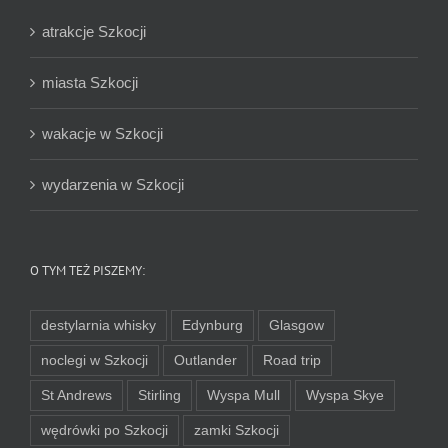
atrakcje Szkocji
miasta Szkocji
wakacje w Szkocji
wydarzenia w Szkocji
O TYM TEŻ PISZEMY:
destylarnia whisky
Edynburg
Glasgow
noclegi w Szkocji
Outlander
Road trip
St Andrews
Stirling
Wyspa Mull
Wyspa Skye
wędrówki po Szkocji
zamki Szkocji